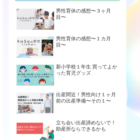
男性育休の感想〜３ヶ月
目〜
男性育休の感想〜１カ月
目〜
新小学校１年生 買ってよか
った育児グッズ
出産間近！男性向け１ヶ月
前の出産準備〜その１〜
立ち会い出産諦めないで！
助産所ならできるかも