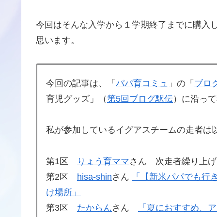
今回はそんな入学から１学期終了までに購入
思います。
今回の記事は、「
パパ育コミュ
」の「
ブロ
育児グッズ」（
第5回ブログ駅伝
）に沿って
私が参加しているイグアスチームの走者は
第1区
りょう育ママ
さん 次走者繰り上げスタ
第2区
hisa-shin
さん
「【新米パパでも行
け場所」
第3区
たからん
さん
「夏におすすめ、ア