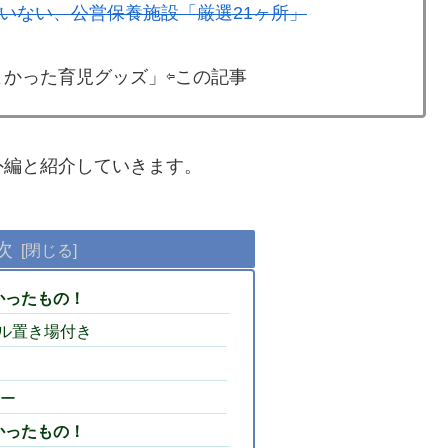
いない、公営保養施設「厳選21ヶ所」
かった育児グッズ」⇦この記事
外編と紹介していきます。
次
かったもの！
セル置き場付き
ター
かったもの！