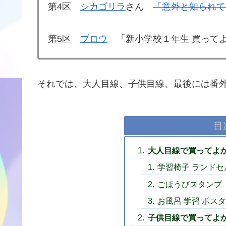
第4区
シカゴリラ
さん
「意外と知られて
第5区
ブロウ
「新小学校１年生 買ってよ
それでは、大人目線、子供目線、最後には番
目
大人目線で買ってよ
学習椅子 ランド
ごほうびスタンプ
お風呂 学習 ポス
子供目線で買ってよ